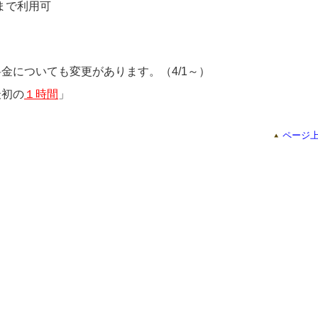
分まで利用可
金についても変更があります。（4/1～）
最初の
１時間
」
ページ