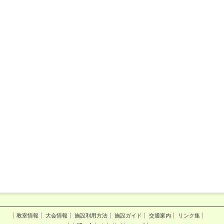
教室情報
大会情報
施設利用方法
施設ガイド
交通案内
リンク集