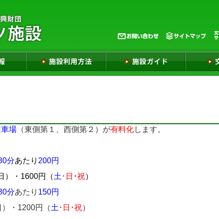
駐車場
（東側第１、西側第２）が
有料化
します。
30分
あたり
200円
平日）・
1600円（
土
･
日
･
祝
）
30分
あたり
150円
）・1200円
（
土
･
日
･
祝
）