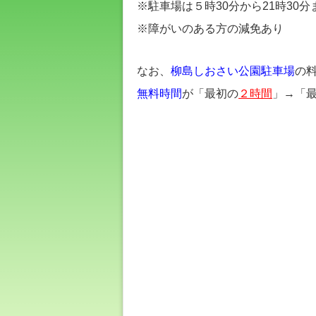
※駐車場は５時30分から21時30
※障がいのある方の減免あり
なお、
柳島しおさい公園駐車場
の料
無料時間
が「最初の
２時間
」→「