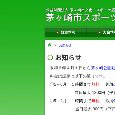
お知らせ
令和６年４月１日から
茅ヶ崎公園
料金は設定は以下の通りです。
〇
5～8月
１時間まで
無料
以降
当日最大
1200円（
〇9～4月
１時間まで
無料
以降
当日最大 900円（平日