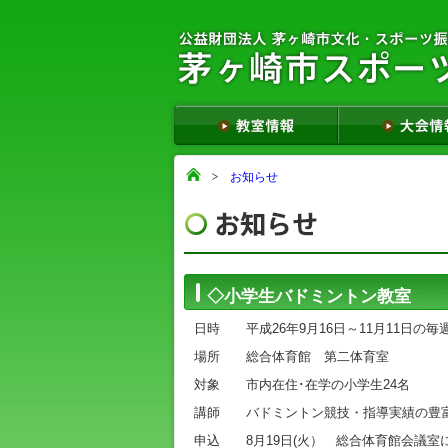
お知らせ
◇小学生バドミントン教室
日時 平成26年9月16日～11月11日の
場所 総合体育館 第二体育室
対象 市内在住･在学の小学生24名
講師 バドミントン競技・指導実績の豊
申込 8月19日(火） 総合体育館会議室