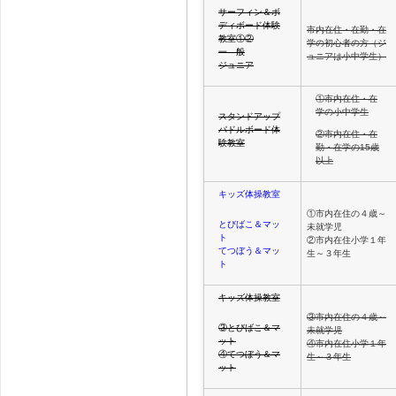
サーフィン＆ボ
ディボード体験
市内在住・在勤・在
教室①②
学の初心者の方（ジ
一 般
ュニアは小中学生）
ジュニア
①市内在住・在
学の小中学生
スタンドアップ
パドルボード体
②市内在住・在
験教室
勤・在学の15歳
以上
キッズ体操教室
①市内在住の４歳～
とびばこ＆マッ
未就学児
ト
②市内在住小学１年
てつぼう＆マッ
生～３年生
ト
キッズ体操教室
③市内在住の４歳～
③とびばこ＆マ
未就学児
ット
④市内在住小学１年
④てつぼう＆マ
生～３年生
ット