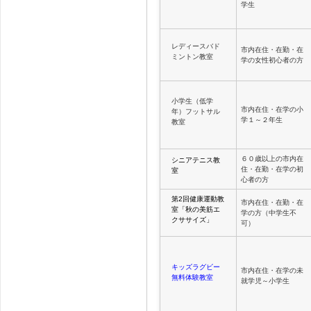
学生
レディースバド
市内在住・在勤・在
ミントン教室
学の女性初心者の方
小学生（低学
市内在住・在学の小
年）フットサル
学１～２年生
教室
６０歳以上の市内在
シニアテニス教
住・在勤・在学の初
室
心者の方
第2回健康運動教
市内在住・在勤・在
室「秋の美筋エ
学の方（中学生不
クササイズ」
可）
キッズラグビー
市内在住・在学の未
無料体験教室
就学児～小学生