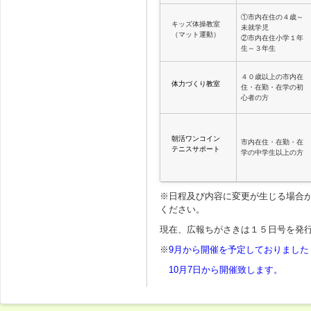
①市内在住の４歳～
キッズ体操教室
未就学児
（マット運動）
②市内在住小学１年
生～３年生
４０歳以上の市内在
体力づくり教室
住・在勤・在学の初
心者の方
朝活ワンコイン
市内在住・在勤・在
テニスサポート
学の中学生以上の方
※日程及び内容に変更が生じる場合
ください。
現在、広報ちがさきは１５日号を発
※
9月から開催を予定しておりまし
10月7日から開催致します。