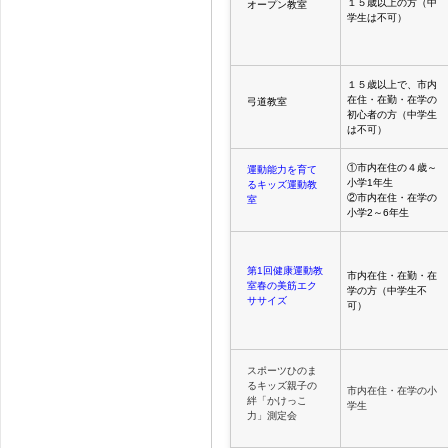
１５歳以上の方（中
オープン教室
学生は不可）
１５歳以上で、市内
在住・在勤・在学の
弓道教室
初心者の方（中学生
は不可）
①市内在住の４歳～
運動能力を育て
小学1年生
るキッズ運動教
②市内在住・在学の
室
小学2～6年生
第1回健康運動教
市内在住・在勤・在
室
春の美筋エク
学の方（中学生不
ササイズ
可）
スポーツひのま
るキッズ親子の
市内在住・在学の小
絆「かけっこ
学生
力」測定会