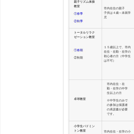
親子リズム体操
教室
市内在住の親子
子供は４歳～未就学
①春季
児
②秋季
トータルリラク
ゼーション教室
１５歳以上で、市内
①春期
在住・在勤・在学の
初心者の方（中学生
②秋期
は不可）
市内在住・在
勤・在学の中学
生以上の方
卓球教室
※中学生のみで
の参加は保護者
の承諾書が必要
です。
小学生バドミン
トン教室
市内在住・在学の小