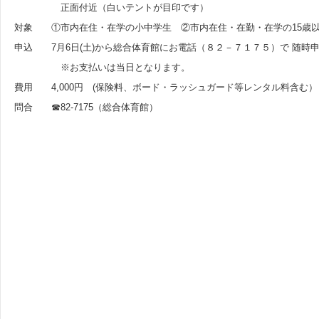
正面付近（白いテントが目印です）
対象 ①市内在住・在学の小中学生 ②市内在住・在勤・在学の15歳以
申込 7月6日(土)から総合体育館にお電話（８２－７１７５）で 随時
※お支払いは当日となります。
費用 4,000円 (保険料、ボード・ラッシュガード等レンタル料含む）
問合 ☎82-7175（総合体育館）