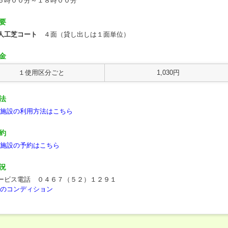
６時００分～１８時００分
要
人工芝コート
４面（貸し出しは１面単位）
金
１使用区分ごと
1,030円
法
施設の利用方法はこちら
約
施設の予約はこちら
況
ービス電話 ０４６７（５２）１２９１
のコンディション