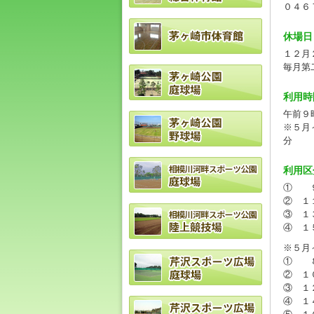
０４６
休場日
１２月
毎月第
利用時
午前９
※５月
分
利用区
① ９
② １
③ １
④ １
※５月
① ８
② １
③ １
④ １