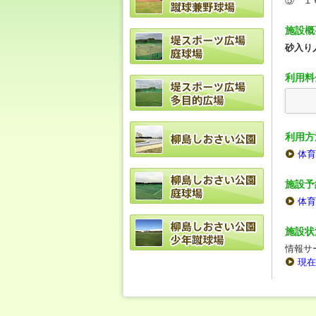
⑤ １
施設概
砂入り
利用料
利用方
体育
施設予
体育
施設状
情報サ
現在