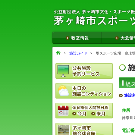
施設ガイド
堤スポーツ広場 庭球
堤
施設
住所
神奈川
電話番