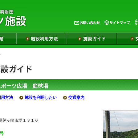
場
スポーツ広場 庭球場
利用方法
施設を利用したい
交通案内
県茅ヶ崎市堤１３１６
号