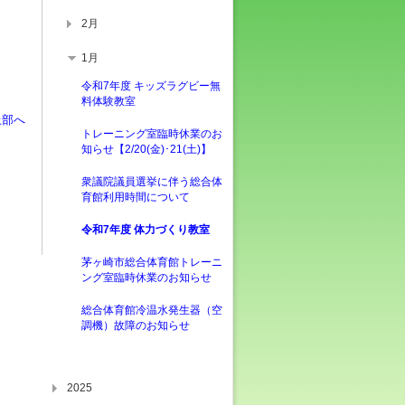
2月
1月
令和7年度 キッズラグビー無
料体験教室
上部へ
トレーニング室臨時休業のお
知らせ【2/20(金)･21(土)】
衆議院議員選挙に伴う総合体
育館利用時間について
令和7年度 体力づくり教室
茅ヶ崎市総合体育館トレーニ
ング室臨時休業のお知らせ
総合体育館冷温水発生器（空
調機）故障のお知らせ
2025